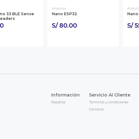
Arduino
Ardui
no 33 BLE Sense
Nano ESP32
Nano 
Headers
00
S/ 80.00
S/ 
Información
Servicio Al Cliente
Nosotros
Términos y condiciones
Contacto