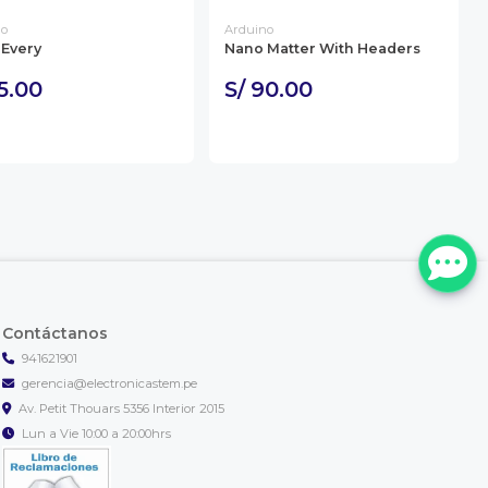
no
Arduino
Every
Nano Matter With Headers
55.00
S/ 90.00
Contáctanos
941621901
gerencia@electronicastem.pe
Av. Petit Thouars 5356 Interior 2015
Lun a Vie 10:00 a 20:00hrs