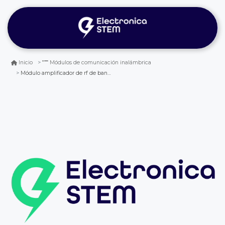
Inicio
Módulos de comunicación inalámbrica
Módulo amplificador de rf de banda ancha lna 0.1–2000mhz 30db bajo ruido