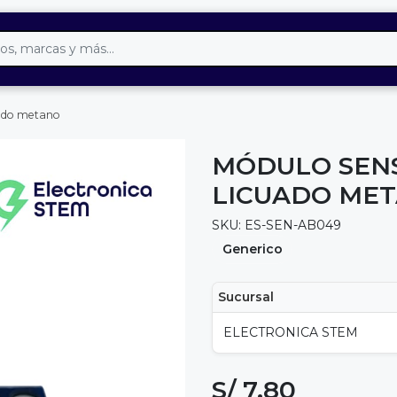
uado metano
MÓDULO SENS
LICUADO ME
SKU: ES-SEN-AB049
Generico
Sucursal
ELECTRONICA STEM
S/ 7.80